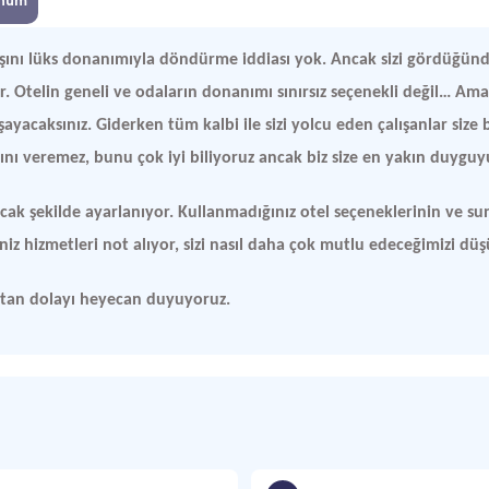
num
başını lüks donanımıyla döndürme iddiası yok. Ancak sizi gördüğün
. Otelin geneli ve odaların donanımı sınırsız seçenekli değil… Ama 
yacaksınız. Giderken tüm kalbi ile sizi yolcu eden çalışanlar size bi
ığını veremez, bunu çok iyi biliyoruz ancak biz size en yakın duyguy
ak şekilde ayarlanıyor. Kullanmadığınız otel seçeneklerinin ve su
ğiniz hizmetleri not alıyor, sizi nasıl daha çok mutlu edeceğimizi d
aktan dolayı heyecan duyuyoruz.