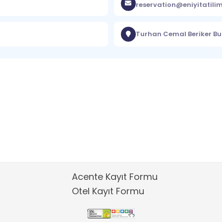
reservation@eniyitatili
Turhan Cemal Beriker Bu
Acente Kayıt Formu
Otel Kayıt Formu