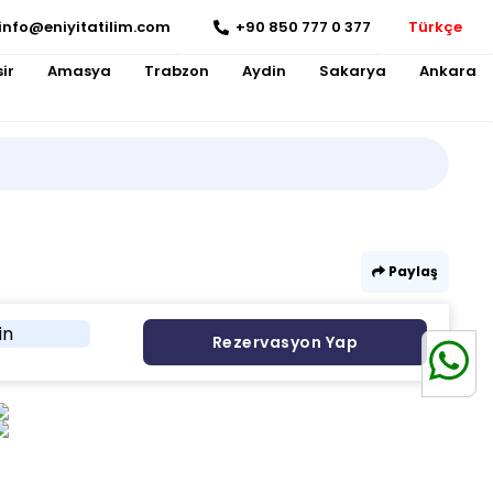
info@eniyitatilim.com
+90 850 777 0 377
Türkçe
ir
Amasya
Trabzon
Aydin
Sakarya
Ankara
Paylaş
in
Rezervasyon Yap