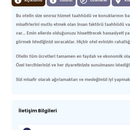
Açıklama
Odalar
Özellikler
Ko
Bu otelin size sınırsız hizmet taahhüdü ve konuklarının 
misafirlerini mutlu etmek olan insan faktörü taahhüdü var
var... Emin ellerde olduğunuzu hissettirecek hassasiyeti yaşa
görmek istediğinizi soracaklar. Hiçbir otel evinizin rahatl
Otelin tüm ücretleri tamamen en faydalı ve ekonomik olac
Özel tercihlerinizi ve her ziyaretinizde sunulmasını istedi
Sizi misafir olarak ağırlamaktan ve mesleğimizi iyi yapm
İletişim Bilgileri