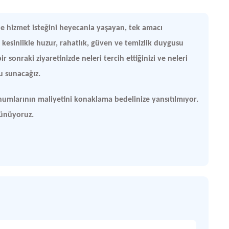
de hizmet isteğini heyecanla yaşayan, tek amacı
kesinlikle huzur, rahatlık, güven ve temizlik duygusu
r sonraki ziyaretinizde neleri tercih ettiğinizi ve neleri
u sunacağız.
numlarının maliyetini konaklama bedelinize yansıtılmıyor.
üşünüyoruz.