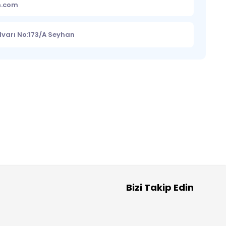
m.com
lvarı No:173/A Seyhan
Bizi Takip Edin