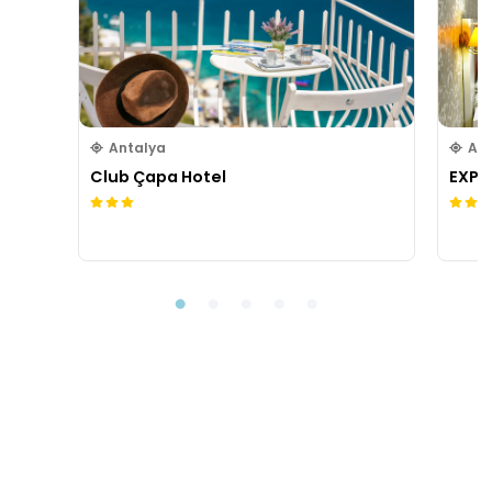
Antalya
An
Club Çapa Hotel
EXPO