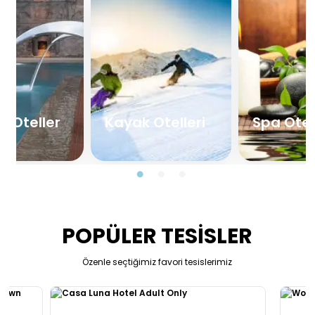
l Oteller
Kayak Otelleri
Spa Otel
POPÜLER TESİSLER
Özenle seçtiğimiz favori tesislerimiz