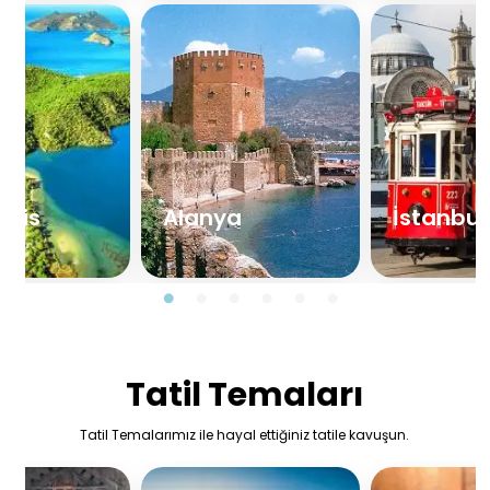
aris
Alanya
İstanbul
Tatil Temaları
Tatil Temalarımız ile hayal ettiğiniz tatile kavuşun.