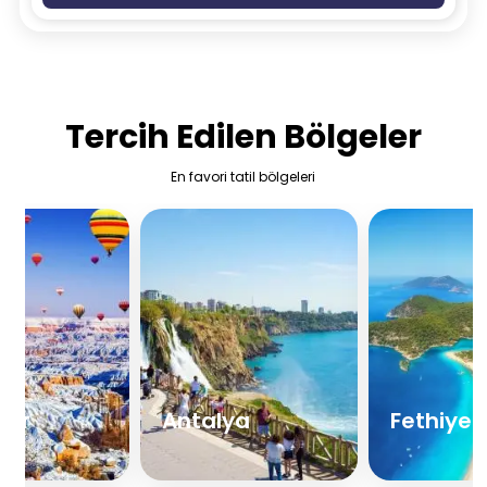
Tercih Edilen
Bölgeler
En favori tatil bölgeleri
hir
Antalya
Fethiye