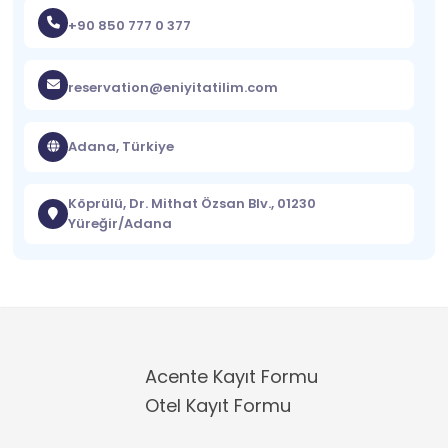
+90 850 777 0 377
reservation@eniyitatilim.com
Adana, Türkiye
Köprülü, Dr. Mithat Özsan Blv., 01230
Yüreğir/Adana
Acente Kayıt Formu
Otel Kayıt Formu