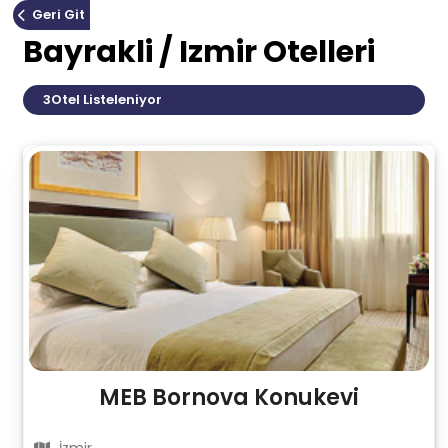
Geri Git
Bayrakli / Izmir Otelleri
3
Otel Listeleniyor
MEB Bornova Konukevi