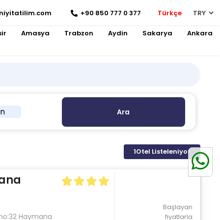
niyitatilim.com
+90 850 777 0 377
Türkçe
ir
Amasya
Trabzon
Aydin
Sakarya
Ankara
in
Ara
1
Otel Listeleniyor
mana
Başlayan
i no:32 Haymana
fiyatlarla