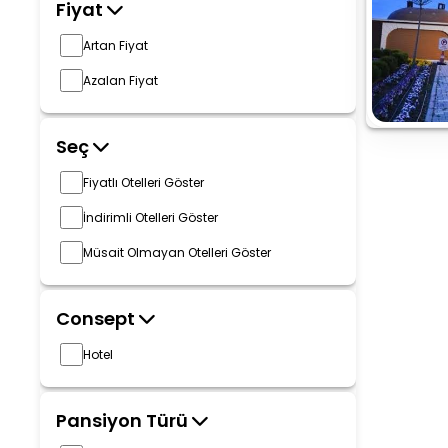
Fiyat
Artan Fiyat
Azalan Fiyat
Seç
Fiyatlı Otelleri Göster
İndirimli Otelleri Göster
Müsait Olmayan Otelleri Göster
Consept
Hotel
Pansiyon Türü