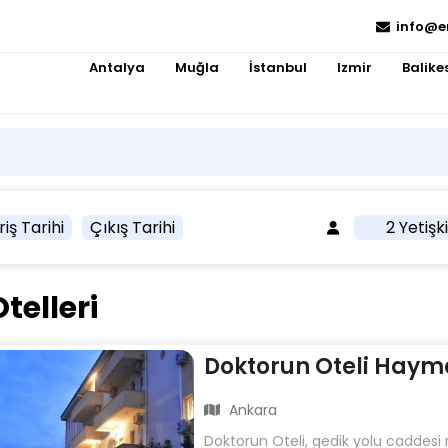
info@e
Antalya
Muğla
İstanbul
Izmir
Balikes
riş Tarihi
Çıkış Tarihi
2 Yetişk
elleri
Doktorun Oteli Hay
Ankara
Doktorun Oteli, gedik yolu caddes