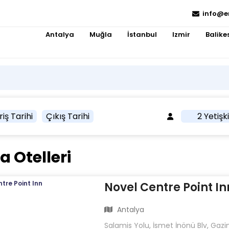
info@e
Antalya
Muğla
İstanbul
Izmir
Balikes
riş Tarihi
Çıkış Tarihi
2 Yetişk
 Otelleri
Novel Centre Point In
Antalya
Salamis Yolu, İsmet İnönü Blv, Ga