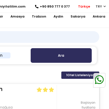
niyitatilim.com
+90 850 777 0 377
Türkçe
ir
Amasya
Trabzon
Aydin
Sakarya
Ankara
in
Ara
1
Otel Listeleniyor
n
Başlayan
zimağusa
fiyatlarla