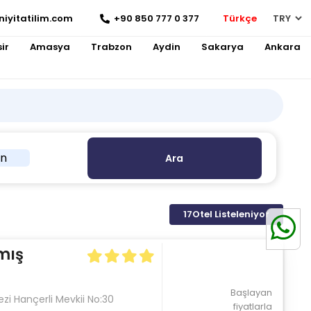
niyitatilim.com
+90 850 777 0 377
Türkçe
ir
Amasya
Trabzon
Aydin
Sakarya
Ankara
in
Ara
17
Otel Listeleniyor
mış
Başlayan
i Hançerli Mevkii No:30
fiyatlarla