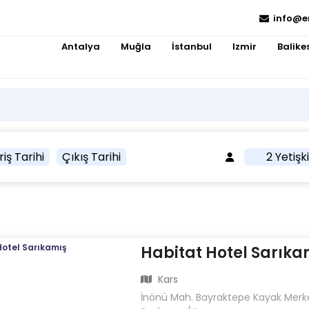
info@e
Antalya
Muğla
İstanbul
Izmir
Balikes
riş Tarihi
Çıkış Tarihi
2 Yetişk
Habitat Hotel Sarıka
Kars
İnönü Mah. Bayraktepe Kayak Merkez