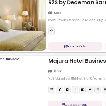
R2S by Dedeman Sar
Kars
Inönü mah Osman Pasa cad Klüp so
Sadece Oda
Majura Hotel Busines
İzmir
Yali Mahallesi 6514 sk. No:10/A, İzmi
Oda & Kahvaltı