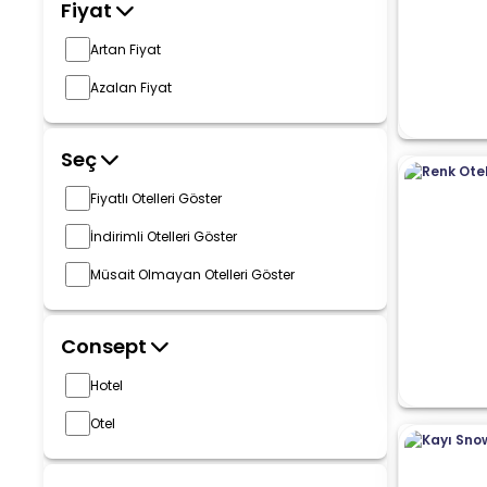
Fiyat
Artan Fiyat
Azalan Fiyat
Seç
Fiyatlı Otelleri Göster
İndirimli Otelleri Göster
Müsait Olmayan Otelleri Göster
Consept
Hotel
Otel