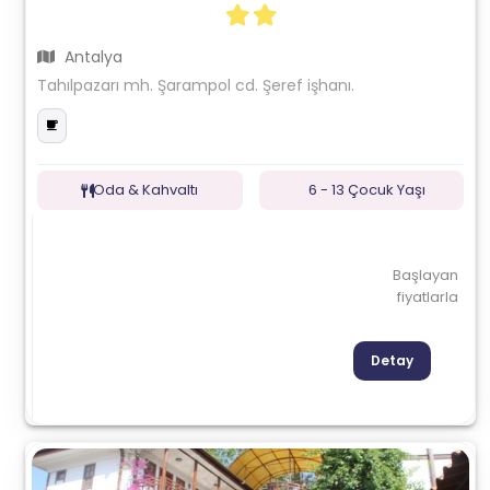
Antalya
Tahılpazarı mh. Şarampol cd. Şeref işhanı.
Oda & Kahvaltı
6 - 13 Çocuk Yaşı
Başlayan
fiyatlarla
Detay