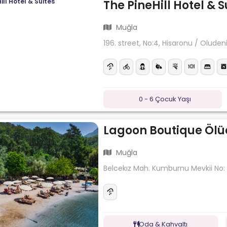
The PineHill Hotel & S
Muğla
196. street, No:4, Hisaronu / Oluden
0 - 6 Çocuk Yaşı
Lagoon Boutique Ölü
Muğla
Belcekız Mah. Kumburnu Mevkii No:
Oda & Kahvaltı