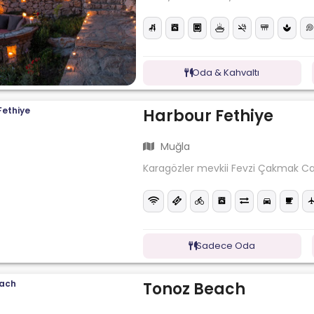
Oda & Kahvaltı
Harbour Fethiye
Muğla
Karagözler mevkii Fevzi Çakmak Cad
Sadece Oda
Tonoz Beach