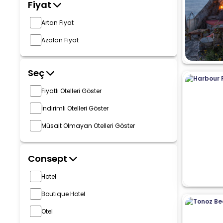
Fiyat
Artan Fiyat
Azalan Fiyat
Seç
Fiyatlı Otelleri Göster
İndirimli Otelleri Göster
Müsait Olmayan Otelleri Göster
Consept
Hotel
Boutique Hotel
Otel