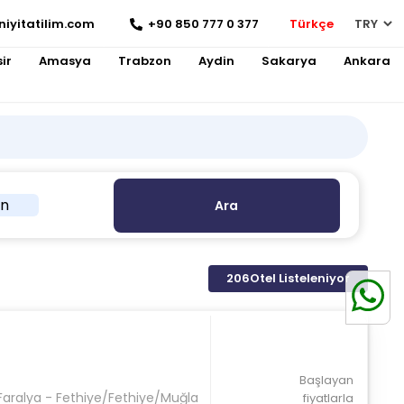
niyitatilim.com
+90 850 777 0 377
Türkçe
ir
Amasya
Trabzon
Aydin
Sakarya
Ankara
in
Ara
206
Otel Listeleniyor
Başlayan
 Faralya - Fethiye/Fethiye/Muğla
fiyatlarla