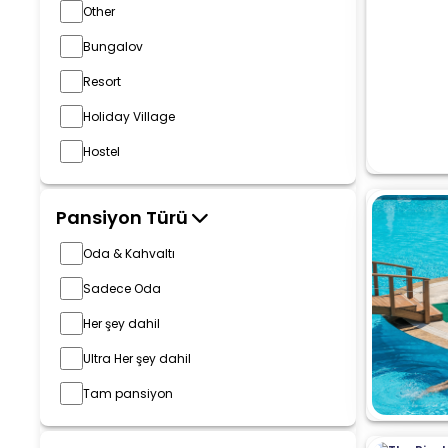
Other
Bungalov
Resort
Holiday Village
Hostel
Pansiyon Türü
Oda & Kahvaltı
Sadece Oda
Her şey dahil
Ultra Her şey dahil
Tam pansiyon