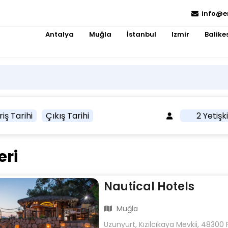
info@e
Antalya
Muğla
İstanbul
Izmir
Balikes
riş Tarihi
Çıkış Tarihi
2 Yetişk
eri
Nautical Hotels
Muğla
Uzunyurt, Kızılcıkaya Mevkii, 48300