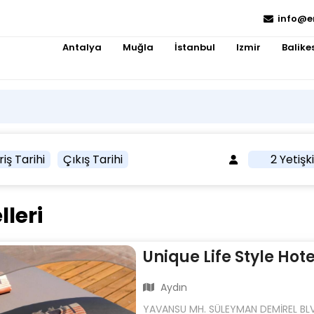
info@e
Antalya
Muğla
İstanbul
Izmir
Balikes
riş Tarihi
Çıkış Tarihi
2 Yetişk
lleri
Unique Life Style Hote
Aydın
YAVANSU MH. SÜLEYMAN DEMİREL BLV