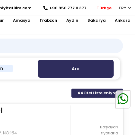
niyitatilim.com
+90 850 777 0 377
Türkçe
ir
Amasya
Trabzon
Aydin
Sakarya
Ankara
in
Ara
44
Otel Listeleniyor
l
Başlayan
. NO:164
fiyatlarla