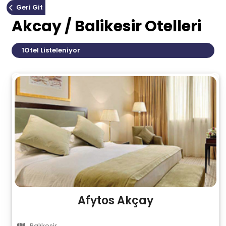
Geri Git
Akcay / Balikesir Otelleri
1
Otel Listeleniyor
Afytos Akçay