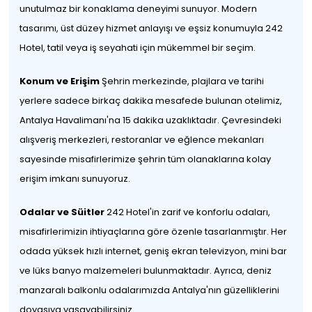
unutulmaz bir konaklama deneyimi sunuyor. Modern
tasarımı, üst düzey hizmet anlayışı ve eşsiz konumuyla 242
Hotel, tatil veya iş seyahati için mükemmel bir seçim.
Konum ve Erişim
Şehrin merkezinde, plajlara ve tarihi
yerlere sadece birkaç dakika mesafede bulunan otelimiz,
Antalya Havalimanı'na 15 dakika uzaklıktadır. Çevresindeki
alışveriş merkezleri, restoranlar ve eğlence mekanları
sayesinde misafirlerimize şehrin tüm olanaklarına kolay
erişim imkanı sunuyoruz.
Odalar ve Süitler
242 Hotel'in zarif ve konforlu odaları,
misafirlerimizin ihtiyaçlarına göre özenle tasarlanmıştır. Her
odada yüksek hızlı internet, geniş ekran televizyon, mini bar
ve lüks banyo malzemeleri bulunmaktadır. Ayrıca, deniz
manzaralı balkonlu odalarımızda Antalya'nın güzelliklerini
doyasıya yaşayabilirsiniz.