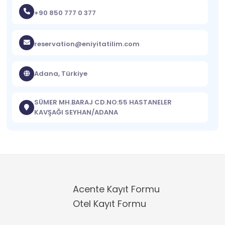
+90 850 777 0 377
reservation@eniyitatilim.com
Adana, Türkiye
SÜMER MH.BARAJ CD.NO:55 HASTANELER
KAVŞAĞI SEYHAN/ADANA
Acente Kayıt Formu
Otel Kayıt Formu