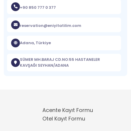
+90 850 777 0 377
reservation@eniyitatilim.com
Adana, Türkiye
SÜMER MH.BARAJ CD.NO:55 HASTANELER
KAVŞAĞI SEYHAN/ADANA
Acente Kayıt Formu
Otel Kayıt Formu