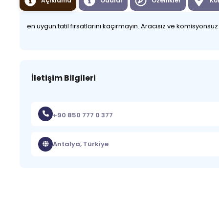
Açıklama
Odalar
Özellikler
Ko
en uygun tatil fırsatlarını kaçırmayın. Aracısız ve komisyonsu
İletişim Bilgileri
+90 850 777 0 377
Antalya, Türkiye