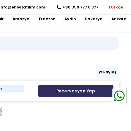
info@eniyitatilim.com
+90 850 777 0 377
Türkçe
ir
Amasya
Trabzon
Aydin
Sakarya
Ankara
Paylaş
in
Rezervasyon Yap