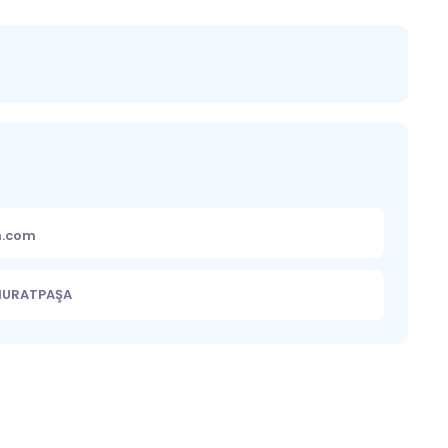
m.com
 MURATPAŞA