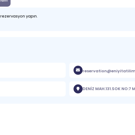
num
z rezervasyon yapın.
reservation@eniyitatili
DENİZ MAH.131.SOK NO:7