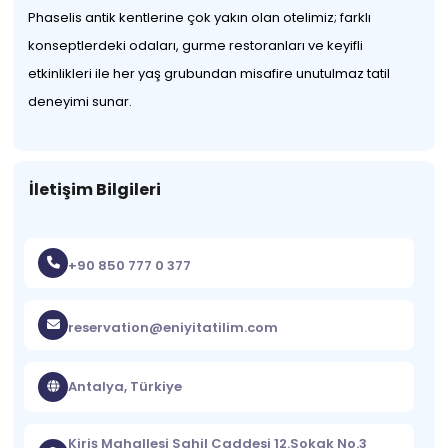
Phaselis antik kentlerine çok yakın olan otelimiz; farklı
konseptlerdeki odaları, gurme restoranları ve keyifli
etkinlikleri ile her yaş grubundan misafire unutulmaz tatil
deneyimi sunar.
İletişim Bilgileri
+90 850 777 0 377
reservation@eniyitatilim.com
Antalya, Türkiye
Kiriş Mahallesi Sahil Caddesi 12.Sokak No.3