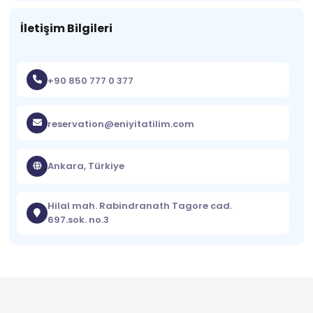
İletişim Bilgileri
+90 850 777 0 377
reservation@eniyitatilim.com
Ankara, Türkiye
Hilal mah. Rabindranath Tagore cad.
697.sok. no.3