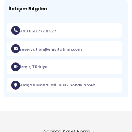
İletişim Bilgileri
+90 850 777 0 377
reservation@eniyitatilim.com
İzmir, Türkiye
Alaçatı Mahallesi 16032 Sokak No:42
Acente Kayıt Formu