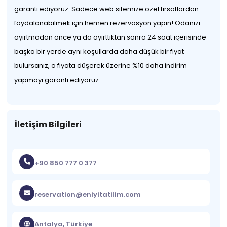
garanti ediyoruz. Sadece web sitemize özel fırsatlardan
faydalanabilmek için hemen rezervasyon yapın! Odanızı
ayırtmadan önce ya da ayırttıktan sonra 24 saat içerisinde
başka bir yerde aynı koşullarda daha düşük bir fiyat
bulursanız, o fiyata düşerek üzerine %10 daha indirim
yapmayı garanti ediyoruz.
İletişim Bilgileri
+90 850 777 0 377
reservation@eniyitatilim.com
Antalya, Türkiye