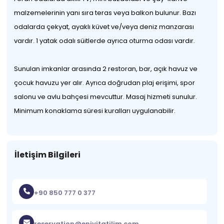
malzemelerinin yanı sıra teras veya balkon bulunur. Bazı
odalarda çekyat, ayaklı küvet ve/veya deniz manzarası
vardır. 1 yatak odalı süitlerde ayrıca oturma odası vardır.
Sunulan imkanlar arasında 2 restoran, bar, açık havuz ve
çocuk havuzu yer alır. Ayrıca doğrudan plaj erişimi, spor
salonu ve avlu bahçesi mevcuttur. Masaj hizmeti sunulur.
Minimum konaklama süresi kuralları uygulanabilir.
İletişim Bilgileri
+90 850 777 0 377
reservation@eniyitatilim.com