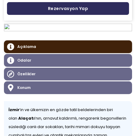
Rezervasyon Yap
Açıklama
Odalar
Özellikler
Konum
İzmir
‘in ve ülkemizin en gözde tatil beldelerinden biri
olan
Alaçatı
’nın, arnavut kaldırımlı, rengarenk begonvillerin
süslediği canlı dar sokakları, tarihi mimari dokuyu taşıyan
cumbalı taş evleri ve otantik mekanlarında zaman