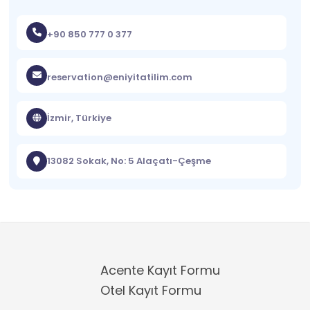
+90 850 777 0 377
reservation@eniyitatilim.com
İzmir, Türkiye
13082 Sokak, No: 5 Alaçatı-Çeşme
Acente Kayıt Formu
Otel Kayıt Formu