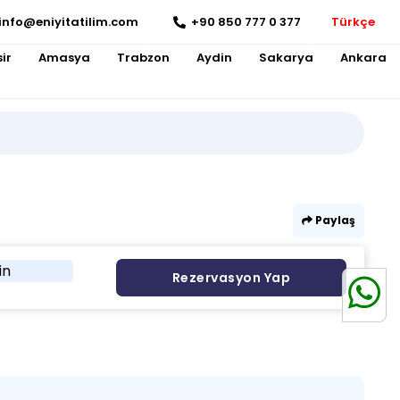
info@eniyitatilim.com
+90 850 777 0 377
Türkçe
ir
Amasya
Trabzon
Aydin
Sakarya
Ankara
Paylaş
in
Rezervasyon Yap