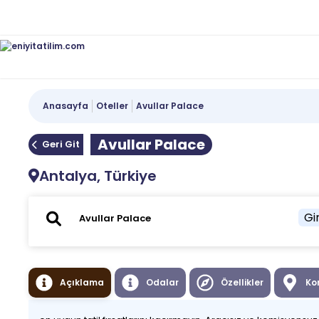
Anasayfa
Oteller
Avullar Palace
Avullar Palace
Geri Git
Antalya, Türkiye
Gir
Açıklama
Odalar
Özellikler
Ko