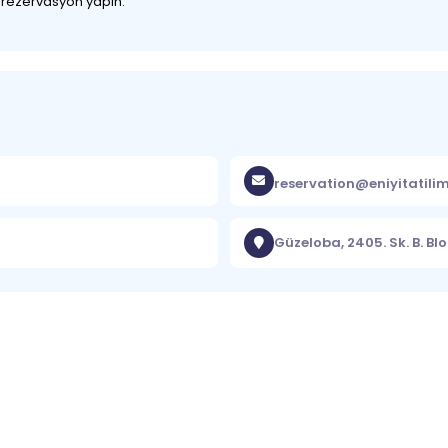
z rezervasyon yapın.
reservation@eniyitatili
Güzeloba, 2405. Sk. B. B