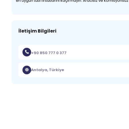
en uygun tatil fırsatlarını kaçırmayın. Aracısız ve komisyonsu
İletişim Bilgileri
+90 850 777 0 377
Antalya, Türkiye