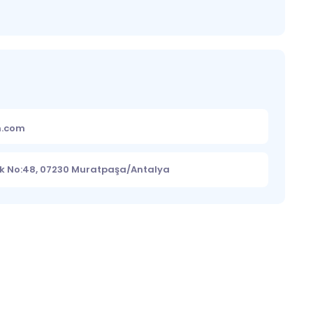
m.com
lok No:48, 07230 Muratpaşa/Antalya