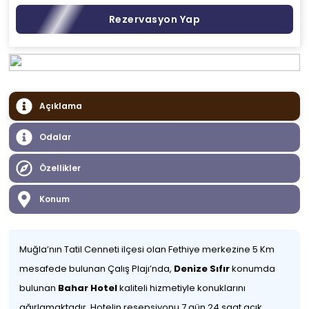
Rezervasyon Yap
Açıklama
Odalar
Özellikler
Konum
Muğla’nın Tatil Cenneti ilçesi olan Fethiye merkezine 5 Km
mesafede bulunan Çalış Plajı’nda,
Denize Sıfır
konumda
bulunan
Bahar Hotel
kaliteli hizmetiyle konuklarını
ağırlamaktadır. Hotelin resepsiyonu 7 gün 24 saat açık