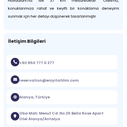
Havaalanı'na ise 37 km mesafededir. Otelimiz,
konuklarımıza rahat ve keyifli bir konaklama deneyimi
sunmak için her detayı düşünerek tasarlanmıştır.
İletişim Bilgileri
+90 850 777 0 377
reservation@eniyitatilim.com
Alanya, Türkiye
Oba Mah. Mesut Cd. No:25 Bella Rose Apart
Otel Alanya/Antalya