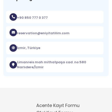
+90 850 777 0 377
reservation@eniyitatilim.com
İzmir, Türkiye
Limanreis mah mithatpaşa cad. no:580
Narlıdere/İzmir
Acente Kayıt Formu