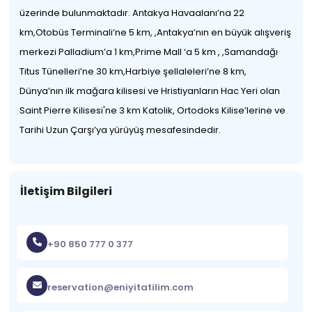
üzerinde bulunmaktadır. Antakya Havaalanı’na 22
km,Otobüs Terminali’ne 5 km, ,Antakya’nın en büyük alışveriş
merkezi Palladium’a 1 km,Prime Mall ‘a 5 km , ,Samandağı
Titus Tünelleri’ne 30 km,Harbiye şellaleleri’ne 8 km,
Dünya’nın ilk mağara kilisesi ve Hristiyanların Hac Yeri olan
Saint Pierre Kilisesi'ne 3 km Katolik, Ortodoks Kilise’lerine ve
Tarihi Uzun Çarşı’ya yürüyüş mesafesindedir.
İletişim Bilgileri
+90 850 777 0 377
reservation@eniyitatilim.com