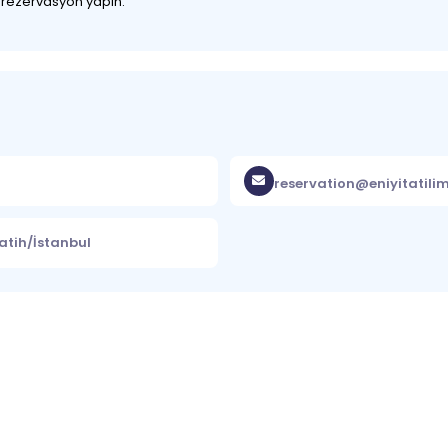
z rezervasyon yapın.
reservation@eniyitatili
atih/İstanbul