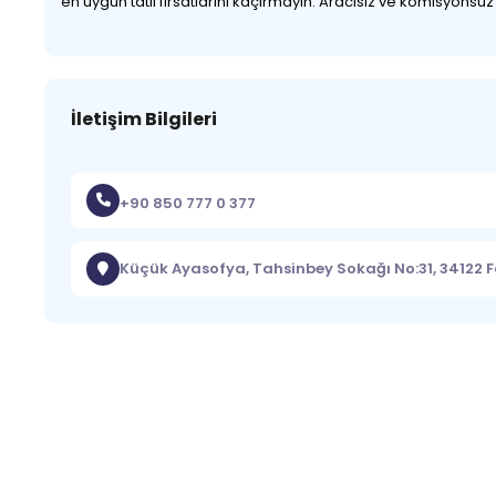
en uygun tatil fırsatlarını kaçırmayın. Aracısız ve komisyonsu
İletişim Bilgileri
+90 850 777 0 377
Küçük Ayasofya, Tahsinbey Sokağı No:31, 34122 F