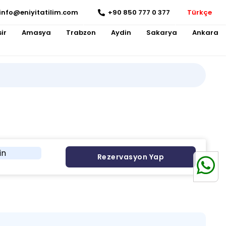
info@eniyitatilim.com
+90 850 777 0 377
Türkçe
ir
Amasya
Trabzon
Aydin
Sakarya
Ankara
in
Rezervasyon Yap