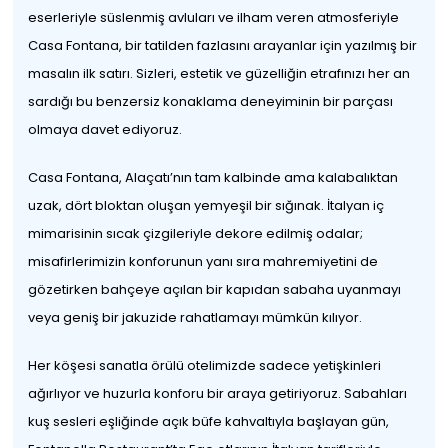
eserleriyle süslenmiş avluları ve ilham veren atmosferiyle
Casa Fontana, bir tatilden fazlasını arayanlar için yazılmış bir
masalın ilk satırı. Sizleri, estetik ve güzelliğin etrafınızı her an
sardığı bu benzersiz konaklama deneyiminin bir parçası
olmaya davet ediyoruz.
Casa Fontana, Alaçatı’nın tam kalbinde ama kalabalıktan
uzak, dört bloktan oluşan yemyeşil bir sığınak. İtalyan iç
mimarisinin sıcak çizgileriyle dekore edilmiş odalar;
misafirlerimizin konforunun yanı sıra mahremiyetini de
gözetirken bahçeye açılan bir kapıdan sabaha uyanmayı
veya geniş bir jakuzide rahatlamayı mümkün kılıyor.
Her köşesi sanatla örülü otelimizde sadece yetişkinleri
ağırlıyor ve huzurla konforu bir araya getiriyoruz. Sabahları
kuş sesleri eşliğinde açık büfe kahvaltıyla başlayan gün,