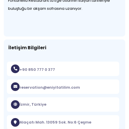
Fontanella Restaurant’ta Ege otlarının İtalyan tarifleriyle
buluştuğu bir akşam sofrasına uzanıyor.
İletişim Bilgileri
+90 850 777 0 377
reservation@eniyitatilim.com
İzmir, Türkiye
Alaçatı Mah. 13059 Sok. No:6 Çeşme