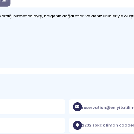
num
karttığı hizmet anlayışı, bölgenin doğal otları ve deniz ürünleriyle o
reservation@eniyitatili
2232 sokak liman caddesi