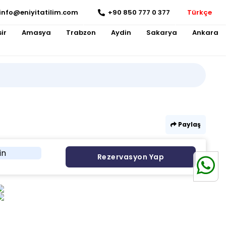
info@eniyitatilim.com
+90 850 777 0 377
Türkçe
ir
Amasya
Trabzon
Aydin
Sakarya
Ankara
Paylaş
in
Rezervasyon Yap