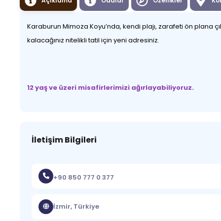
Açıklama
Odalar
Özellikler
Ko
Karaburun Mimoza Koyu’nda, kendi plajı, zarafeti ön plana çı
kalacağınız nitelikli tatil için yeni adresiniz.
12 yaş ve üzeri misafirlerimizi ağırlayabiliyoruz.
İletişim Bilgileri
+90 850 777 0 377
İzmir, Türkiye