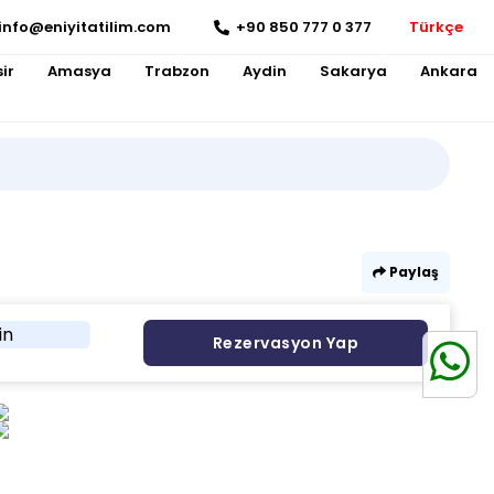
info@eniyitatilim.com
+90 850 777 0 377
Türkçe
ir
Amasya
Trabzon
Aydin
Sakarya
Ankara
Paylaş
in
Rezervasyon Yap