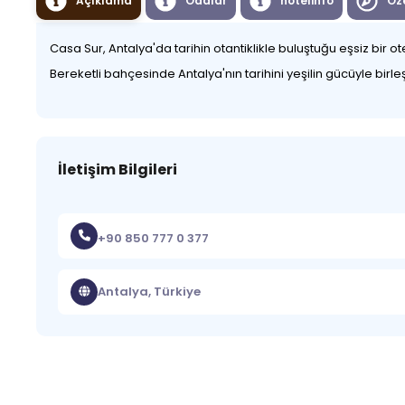
Açıklama
Odalar
hotelinfo
Öze
Casa Sur, Antalya'da tarihin otantiklikle buluştuğu eşsiz bir
Bereketli bahçesinde Antalya'nın tarihini yeşilin gücüyle bi
İletişim Bilgileri
+90 850 777 0 377
Antalya, Türkiye