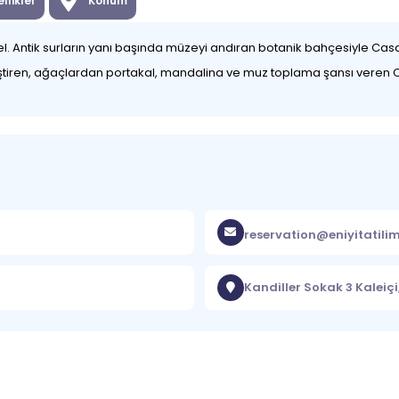
llikler
Konum
 otel. Antik surların yanı başında müzeyi andıran botanik bahçesiyle Ca
rleştiren, ağaçlardan portakal, mandalina ve muz toplama şansı veren 
reservation@eniyitatili
Kandiller Sokak 3 Kaleiçi