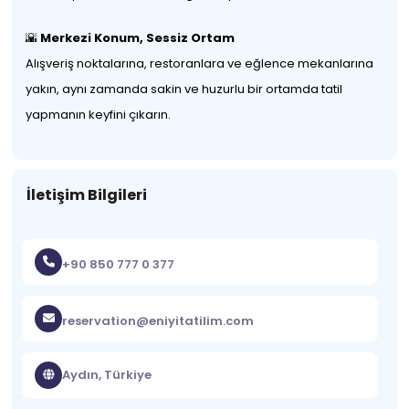
🌇
Merkezi Konum, Sessiz Ortam
Alışveriş noktalarına, restoranlara ve eğlence mekanlarına
yakın, aynı zamanda sakin ve huzurlu bir ortamda tatil
yapmanın keyfini çıkarın.
İletişim Bilgileri
+90 850 777 0 377
reservation@eniyitatilim.com
Aydın, Türkiye