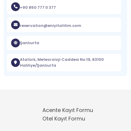
+90 850 777 0 377
reservation@eniyitatilim.com
Şanlıurfa
Atatürk, Meteoroloji Caddesi No:19, 63100
Haliliye/Şanlıurfa
Acente Kayıt Formu
Otel Kayıt Formu