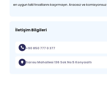
en uygun tatil fırsatlarını kaçırmayın. Aracısız ve komisyonsu
İletişim Bilgileri
+90 850 777 0 377
Sarısu Mahallesi 136 Sok No:5 Konyaaltı