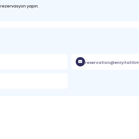
z rezervasyon yapın.
reservation@eniyitatili