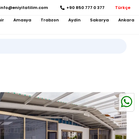
info@eniyitatilim.com
+90 850 777 0 377
Türkçe
ir
Amasya
Trabzon
Aydin
Sakarya
Ankara