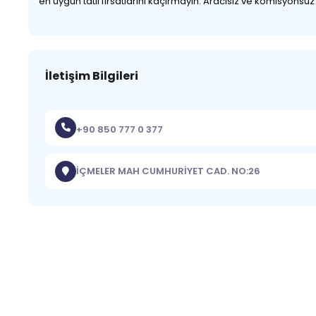
en uygun tatil fırsatlarını kaçırmayın. Aracısız ve komisyonsu
İletişim Bilgileri
+90 850 777 0 377
İÇMELER MAH CUMHURİYET CAD. NO:26