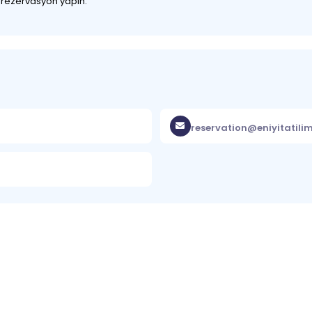
z rezervasyon yapın.
reservation@eniyitatili