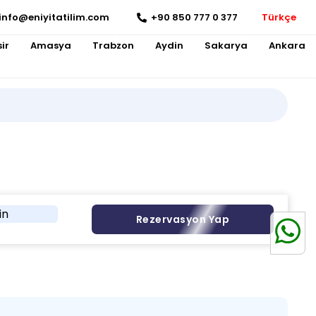
info@eniyitatilim.com
+90 850 777 0 377
Türkçe
ir
Amasya
Trabzon
Aydin
Sakarya
Ankara
in
Rezervasyon Yap