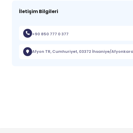
İletişim Bilgileri
+90 850 777 0 377
Afyon TR, Cumhuriyet, 03372 İhsaniye/Afyonkar