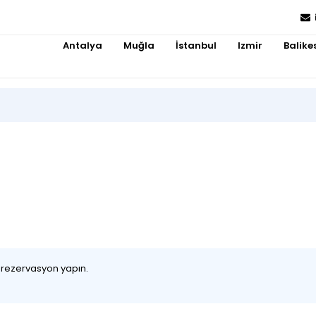
Antalya
Muğla
İstanbul
Izmir
Balikes
z rezervasyon yapın.