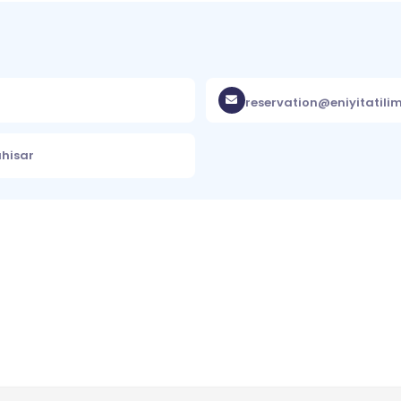
reservation@eniyitatili
ahisar