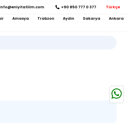
info@eniyitatilim.com
+90 850 777 0 377
Türkçe
ir
Amasya
Trabzon
Aydin
Sakarya
Ankara