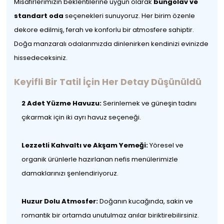
Misafirlerimizin beklentilerine uygun olarak
bungolav ve
standart oda
seçenekleri sunuyoruz. Her birim özenle
dekore edilmiş, ferah ve konforlu bir atmosfere sahiptir.
Doğa manzaralı odalarımızda dinlenirken kendinizi evinizde
hissedeceksiniz.
Keyifli Bir Tatil İçin Her Detay Düşünüldü
2 Adet Yüzme Havuzu:
Serinlemek ve güneşin tadını
çıkarmak için iki ayrı havuz seçeneği.
Lezzetli Kahvaltı ve Akşam Yemeği:
Yöresel ve
organik ürünlerle hazırlanan nefis menülerimizle
damaklarınızı şenlendiriyoruz.
Huzur Dolu Atmosfer:
Doğanın kucağında, sakin ve
romantik bir ortamda unutulmaz anılar biriktirebilirsiniz.