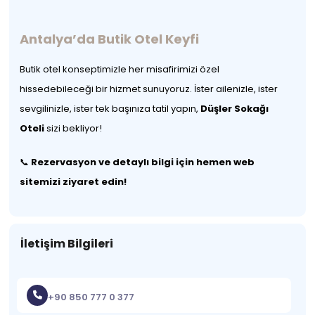
Antalya’da Butik Otel Keyfi
Butik otel konseptimizle her misafirimizi özel
hissedebileceği bir hizmet sunuyoruz. İster ailenizle, ister
sevgilinizle, ister tek başınıza tatil yapın,
Düşler Sokağı
Oteli
sizi bekliyor!
📞
Rezervasyon ve detaylı bilgi için hemen web
sitemizi ziyaret edin!
İletişim Bilgileri
+90 850 777 0 377