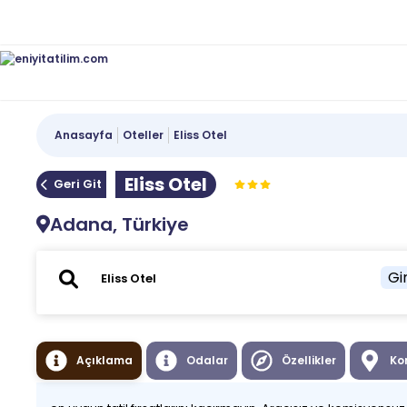
Anasayfa
Oteller
Eliss Otel
Eliss Otel
Geri Git
Adana, Türkiye
Gir
Açıklama
Odalar
Özellikler
Ko