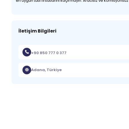
en uygun tatil fırsatlarını kaçırmayın. Aracısız ve komisyonsu
İletişim Bilgileri
+90 850 777 0 377
Adana, Türkiye