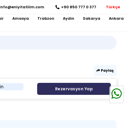
info@eniyitatilim.com
+90 850 777 0 377
Türkçe
ir
Amasya
Trabzon
Aydin
Sakarya
Ankara
Paylaş
in
Rezervasyon Yap