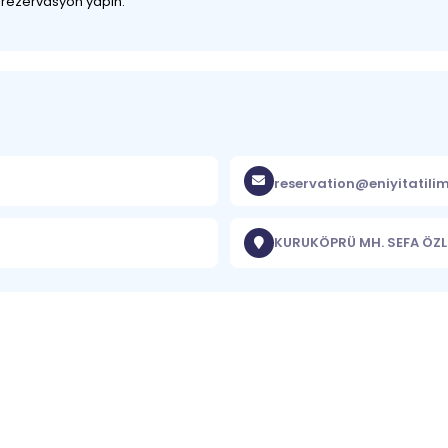
z rezervasyon yapın.
reservation@eniyitatili
KURUKÖPRÜ MH. SEFA ÖZL