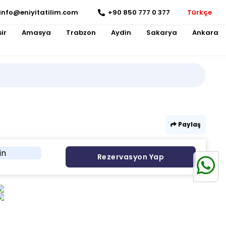
info@eniyitatilim.com
+90 850 777 0 377
Türkçe
ir
Amasya
Trabzon
Aydin
Sakarya
Ankara
Paylaş
in
Rezervasyon Yap