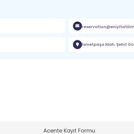
reservation@eniyitatili
İsmetpaşa Mah. Şehit Gü
Acente Kayıt Formu