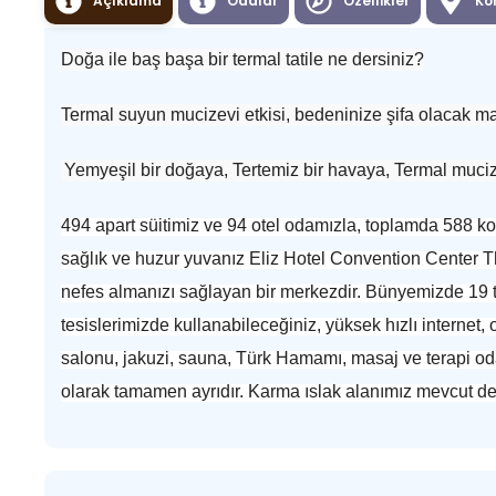
Açıklama
Odalar
Özellikler
Ko
Doğa ile baş başa bir termal tatile ne dersiniz?
Termal suyun mucizevi etkisi, bedeninize şifa olacak masa
Yemyeşil bir doğaya, Tertemiz bir havaya, Termal muci
494 apart süitimiz ve 94 otel odamızla, toplamda 588 ko
sağlık ve huzur yuvanız Eliz Hotel Convention Center 
nefes almanızı sağlayan bir merkezdir. Bünyemizde 19 to
tesislerimizde kullanabileceğiniz, yüksek hızlı intern
salonu, jakuzi, sauna, Türk Hamamı, masaj ve terapi odal
olarak tamamen ayrıdır. Karma ıslak alanımız mevcut değ