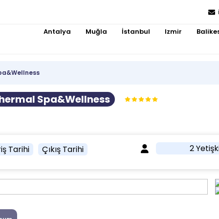
Antalya
Muğla
İstanbul
Izmir
Balikes
Spa&Wellness
 Thermal Spa&Wellness
2 Yetişk
iş Tarihi
Çıkış Tarihi