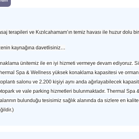
num
j terapileri ve Kızılcahamam’ın temiz havası ile huzur dolu bir t
zenin kaynağına davetlisiniz…
naklama ünitemiz ile en iyi hizmeti vermeye devam ediyoruz. Sizi
Thermal Spa & Wellness yüksek konaklama kapasitesi ve ormanl
plantı salonu ve 2.200 kişiyi aynı anda ağırlayabilecek kapasi
et, otopark ve vale parking hizmetleri bulunmaktadır. Thermal S
arının bulunduğu tesisimiz sağlık alanında da sizlere en kalitel
ildir.)