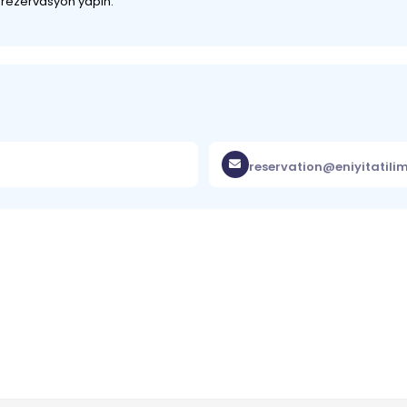
z rezervasyon yapın.
reservation@eniyitatili