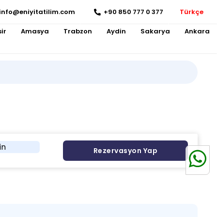
info@eniyitatilim.com
+90 850 777 0 377
Türkçe
ir
Amasya
Trabzon
Aydin
Sakarya
Ankara
in
Rezervasyon Yap