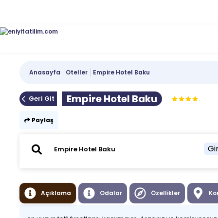
Anasayfa
Oteller
Empire Hotel Baku
Empire Hotel Baku
Geri Git
Paylaş
Gir
Açıklama
Odalar
Özellikler
Ko