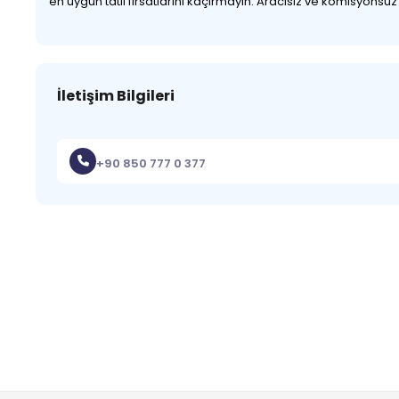
en uygun tatil fırsatlarını kaçırmayın. Aracısız ve komisyonsu
İletişim Bilgileri
+90 850 777 0 377