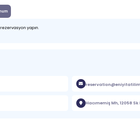
num
z rezervasyon yapın.
reservation@eniyitatili
Hacımemiş Mh, 12058 Sk 