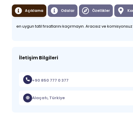
Açıklama
Odalar
Özellikler
Ko
en uygun tatil fırsatlarını kaçırmayın. Aracısız ve komisyonsu
İletişim Bilgileri
+90 850 777 0 377
Alaçatı, Türkiye