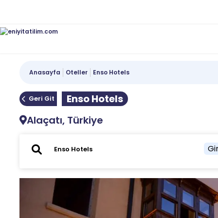
Anasayfa
Oteller
Enso Hotels
Enso Hotels
Geri Git
Alaçatı, Türkiye
Gir