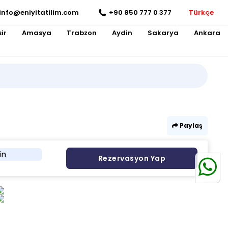
info@eniyitatilim.com
+90 850 777 0 377
Türkçe
ir
Amasya
Trabzon
Aydin
Sakarya
Ankara
Paylaş
in
Rezervasyon Yap