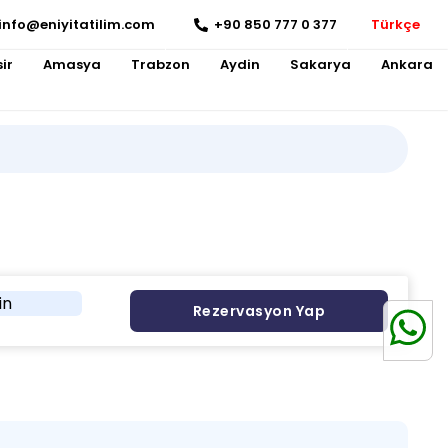
info@eniyitatilim.com
+90 850 777 0 377
Türkçe
ir
Amasya
Trabzon
Aydin
Sakarya
Ankara
in
Rezervasyon Yap