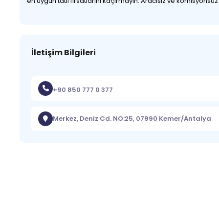
en uygun tatil fırsatlarını kaçırmayın. Aracısız ve komisyonsu
İletişim Bilgileri
+90 850 777 0 377
Merkez, Deniz Cd. NO:25, 07990 Kemer/Antalya