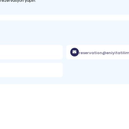
z rezervasyon yapın.
reservation@eniyitatili