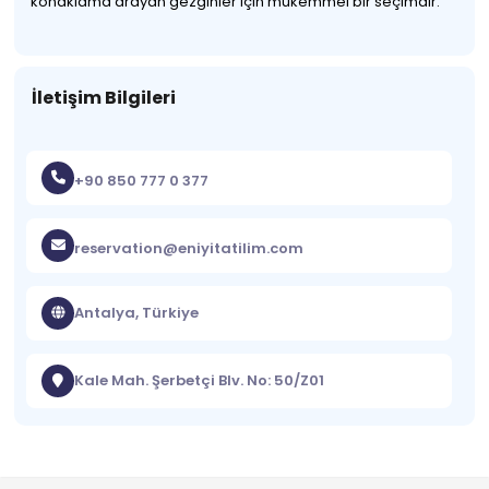
konaklama arayan gezginler için mükemmel bir seçimdir.
İletişim Bilgileri
+90 850 777 0 377
reservation@eniyitatilim.com
Antalya, Türkiye
Kale Mah. Şerbetçi Blv. No: 50/Z01