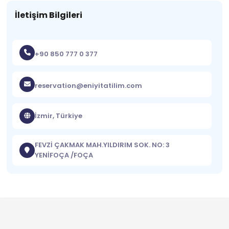
İletişim Bilgileri
+90 850 777 0 377
reservation@eniyitatilim.com
İzmir, Türkiye
FEVZİ ÇAKMAK MAH.YILDIRIM SOK. NO: 3
YENİFOÇA /FOÇA