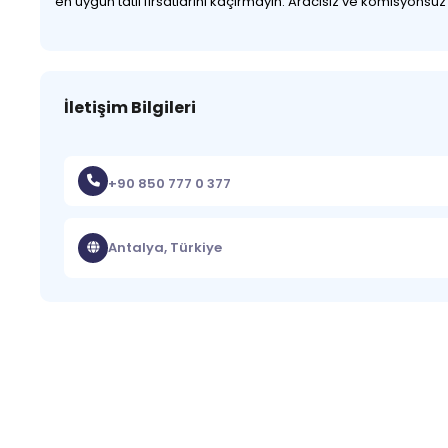
en uygun tatil fırsatlarını kaçırmayın. Aracısız ve komisyonsu
İletişim Bilgileri
+90 850 777 0 377
Antalya, Türkiye