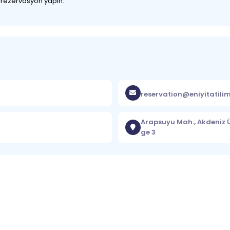
z rezervasyon yapın.
reservation@eniyitatili
Arapsuyu Mah., Akdeniz Ü
ge 3