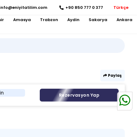
info@eniyitatilim.com
+90 850 777 0 377
Türkçe
ir
Amasya
Trabzon
Aydin
Sakarya
Ankara
Paylaş
in
Rezervasyon Yap