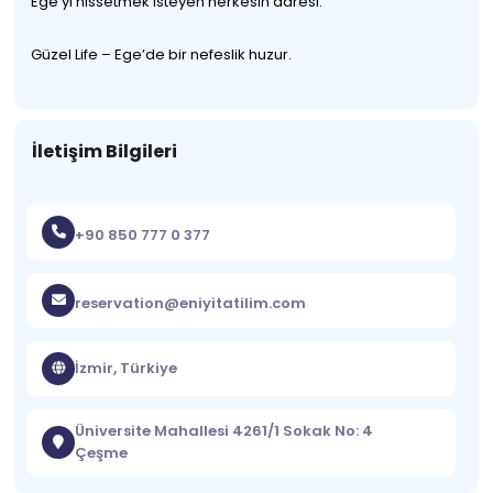
Ege’yi hissetmek isteyen herkesin adresi.
Güzel Life – Ege’de bir nefeslik huzur.
İletişim Bilgileri
+90 850 777 0 377
reservation@eniyitatilim.com
İzmir, Türkiye
Üniversite Mahallesi 4261/1 Sokak No: 4
Çeşme