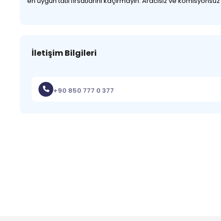
en uygun tatil fırsatlarını kaçırmayın. Aracısız ve komisyonsu
İletişim Bilgileri
+90 850 777 0 377