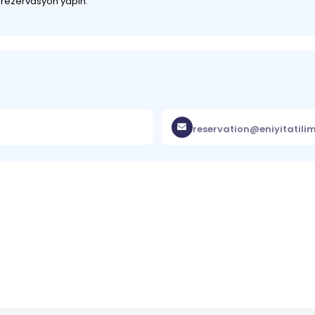
z rezervasyon yapın.
reservation@eniyitatili