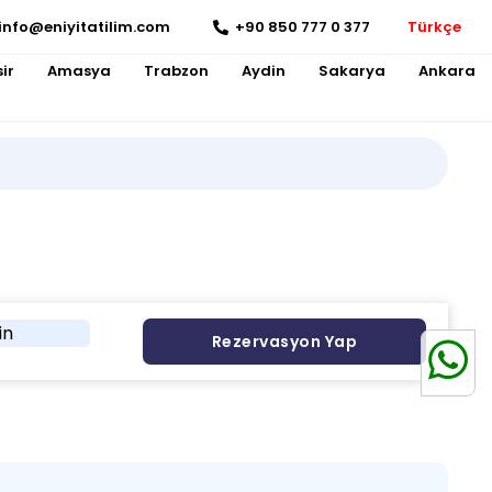
info@eniyitatilim.com
+90 850 777 0 377
Türkçe
ir
Amasya
Trabzon
Aydin
Sakarya
Ankara
in
Rezervasyon Yap