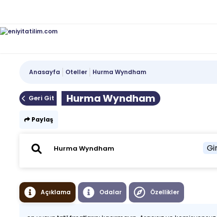
Anasayfa
Oteller
Hurma Wyndham
Hurma Wyndham
Geri Git
Paylaş
Gir
Açıklama
Odalar
Özellikler