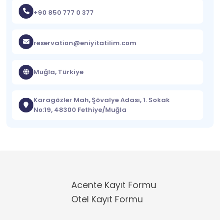
+90 850 777 0 377
reservation@eniyitatilim.com
Muğla, Türkiye
Karagözler Mah, Şövalye Adası, 1. Sokak
No:19, 48300 Fethiye/Muğla
Acente Kayıt Formu
Otel Kayıt Formu