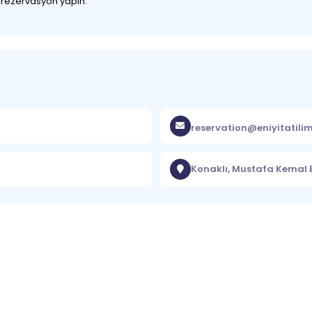
z rezervasyon yapın.
reservation@eniyitatili
Konaklı, Mustafa Kemal 