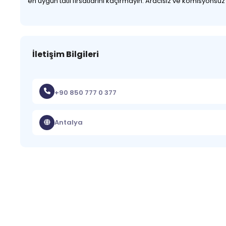
en uygun tatil fırsatlarını kaçırmayın. Aracısız ve komisyonsu
İletişim Bilgileri
+90 850 777 0 377
Antalya