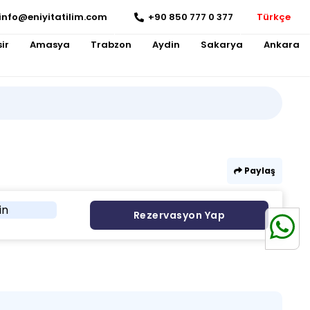
info@eniyitatilim.com
+90 850 777 0 377
Türkçe
ir
Amasya
Trabzon
Aydin
Sakarya
Ankara
Paylaş
in
Rezervasyon Yap