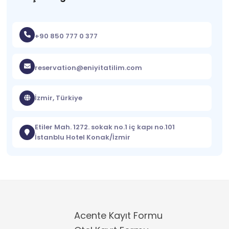
+90 850 777 0 377
reservation@eniyitatilim.com
İzmir, Türkiye
Etiler Mah. 1272. sokak no.1 iç kapı no.101
İstanblu Hotel Konak/İzmir
Acente Kayıt Formu