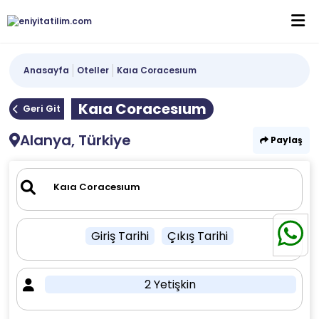
Anasayfa
Oteller
Kaıa Coracesıum
Kaıa Coracesıum
Geri Git
Alanya, Türkiye
Paylaş
Giriş Tarihi
Çıkış Tarihi
2 Yetişkin