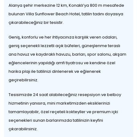
Alanya şehir merkezine 12 km, Konaklı’ya 800 m mesafede
bulunan Villa Sunflower Beach Hotel, tatilin tadını doyasıya
çıkarabileceğiniz bir tesistir.
Geniş, konforlu ve her ihtiyacınıza karşılık veren odaları,
geniş seçenekli lezzetli açık büfeleri, güneşlenme teraslı
ana havuz ve kaydıraklı havuzu, barları, spor salonu, akşam
eğlencelerinin yapıldığı amfi tiyatrosu ve kendine özel
harika plajı ile tatilinizi dinlenerek ve eğlenerek
geçirebilirsiniz.
Tesisimizde 24 saat alabileceğiniz resepsiyon ve belboy
hizmetinin yanısıra, mini marketimizden eksiklerinizi
tamamlayabilir, özel reçeteli kokteyller ve premium içki
seçenekleri sunan barlarımızda tatilinizin keyfini
çıkarabilirsiniz.